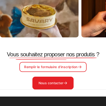
Flan beauvaisien
Fondant
Vous souhaitez proposer nos produtis ?
Remplir le formulaire d'inscription
Nous contacter